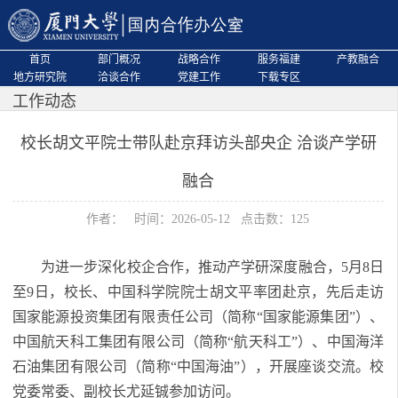
首页
部门概况
战略合作
服务福建
产教融合
地方研究院
洽谈合作
党建工作
下载专区
工作动态
校长胡文平院士带队赴京拜访头部央企 洽谈产学研
融合
作者： 时间：2026-05-12 点击数：
125
为进一步深化校企合作，推动产学研深度融合，5月8日
至9日，校长、中国科学院院士胡文平率团赴京，先后走访
国家能源投资集团有限责任公司（简称“国家能源集团”）、
中国航天科工集团有限公司（简称“航天科工”）、中国海洋
石油集团有限公司（简称“中国海油”），开展座谈交流。校
党委常委、副校长尤延铖参加访问。