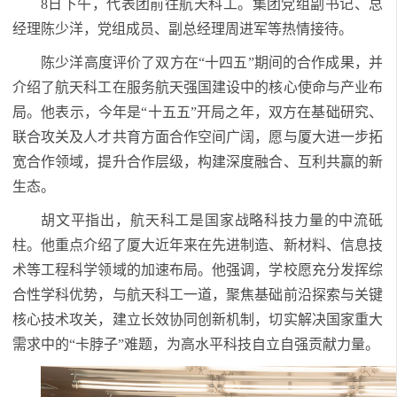
8日下午，代表团前往航天科工。集团党组副书记、总
经理陈少洋，党组成员、副总经理周进军等热情接待。
陈少洋高度评价了双方在“十四五”期间的合作成果，并
介绍了航天科工在服务航天强国建设中的核心使命与产业布
局。他表示，今年是“十五五”开局之年，双方在基础研究、
联合攻关及人才共育方面合作空间广阔，愿与厦大进一步拓
宽合作领域，提升合作层级，构建深度融合、互利共赢的新
生态。
胡文平指出，航天科工是国家战略科技力量的中流砥
柱。他重点介绍了厦大近年来在先进制造、新材料、信息技
术等工程科学领域的加速布局。他强调，学校愿充分发挥综
合性学科优势，与航天科工一道，聚焦基础前沿探索与关键
核心技术攻关，建立长效协同创新机制，切实解决国家重大
需求中的“卡脖子”难题，为高水平科技自立自强贡献力量。