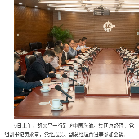
9日上午，胡文平一行到访中国海油。集团总经理、党
组副书记黄永章，党组成员、副总经理俞进等参加会谈。